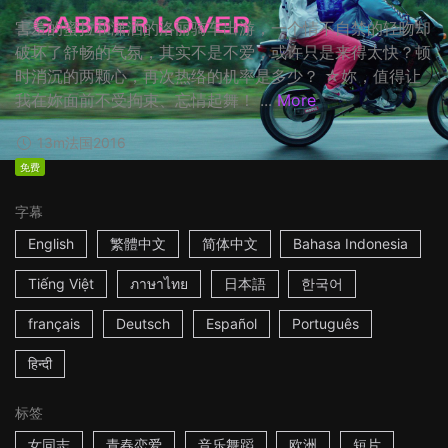
害羞的蜜拉和潇洒的洛丽骑车出游，一个情不自禁的轻吻却
破坏了舒畅的气氛，其实不是不爱，或许只是来得太快？顿
时消沉的两颗心，再次热络的机率是多少？ ☆妳，值得让
我在妳面前不受拘束、忘情起舞！ ...
More
13m
法国
2016
免费
字幕
English
繁體中文
简体中文
Bahasa Indonesia
Tiếng Việt
ภาษาไทย
日本語
한국어
français
Deutsch
Español
Português
हिन्दी
标签
女同志
青春恋爱
音乐舞蹈
欧洲
短片