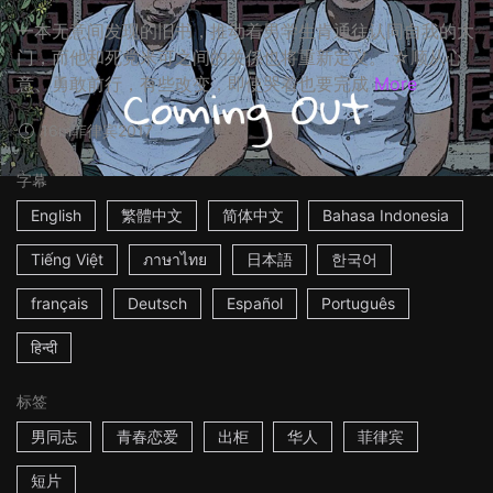
一本无意间发现的旧书，推动着男学生肯通往认同自我的大
门，而他和死党米可之间的关係也将重新定义。 ☆顺从心
意、勇敢前行，有些改变，即使哭着也要完成
More
16m
菲律宾
2017
字幕
English
繁體中文
简体中文
Bahasa Indonesia
Tiếng Việt
ภาษาไทย
日本語
한국어
français
Deutsch
Español
Português
हिन्दी
标签
男同志
青春恋爱
出柜
华人
菲律宾
短片