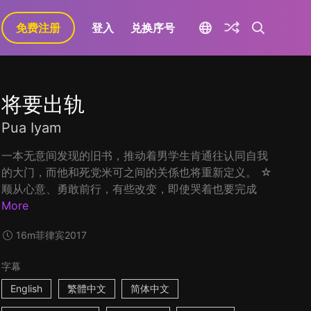
免费注册
登入
兑换序号
将要出轨
Pua Iyam
一本无意间发现的旧书，推动着男学生肯通往认同自我
的大门，而他和死党米可之间的关係也将重新定义。 ☆
顺从心意、勇敢前行，有些改变，即使哭着也要完成
More
16m
菲律宾
2017
字幕
English
繁體中文
简体中文