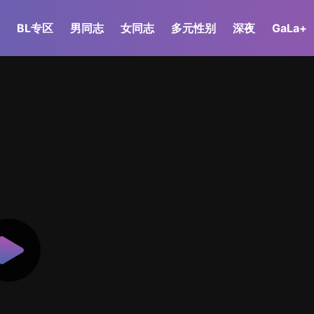
BL专区
男同志
女同志
多元性别
深夜
GaLa+