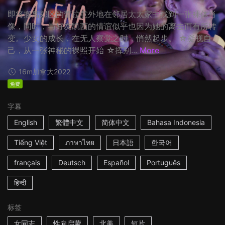
即将搬离郊区的蕾拉意外地在邻居太太家中找到一张裸体肖
像，同时，与好友凯西的情谊似乎也因为她的离去而有所转
变。少女的成长，在无人察觉之时，悄然起步。 ☆凝视自
己，从一张神秘的裸照开始 ☆挥别...
More
16m
加拿大
2022
免费
字幕
English
繁體中文
简体中文
Bahasa Indonesia
Tiếng Việt
ภาษาไทย
日本語
한국어
français
Deutsch
Español
Português
हिन्दी
标签
女同志
性向启蒙
北美
短片