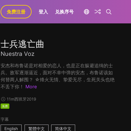
免费注册
登入
兑换序号
士兵逃亡曲
Nuestra Voz
安杰和布鲁诺是对相爱的恋人，也是正在躲避追缉的士
兵。敌军逐渐逼近，面对不幸中弹的安杰，布鲁诺该如
何替两人解围？ ☆烽火无情、挚爱无尽，生死关头也绝
不丢下你！
More
11m
西班牙
2019
免费
字幕
English
繁體中文
简体中文