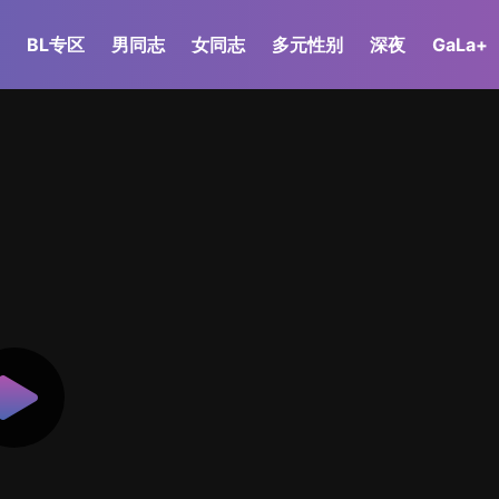
BL专区
男同志
女同志
多元性别
深夜
GaLa+