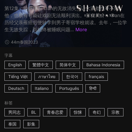
第12集：哈姆雷特 Dan的无故消失，让大家都找寻不到
他，也极有可能让戏剧无法顺利演出。 影集简介： Dan在
历经父亲罹癌后便转学到男子寄宿学校就读。去年，一位学
生无故失踪，而始终被睡眠问题...
More
44m
泰国
2023
字幕
English
繁體中文
简体中文
Bahasa Indonesia
Tiếng Việt
ภาษาไทย
한국어
français
Deutsch
Italiano
Português
हिन्दी
标签
男同志
BL
青春恋爱
惊悚
奇幻
宗教
泰国
影集