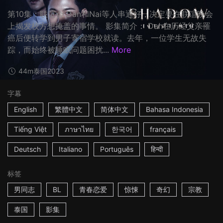
第10集：联谊会 Dan和Nai等人串通好，决定要在联谊晚会
上揭发校方想掩盖的事情。 影集简介： Dan在历经父亲罹
癌后便转学到男子寄宿学校就读。去年，一位学生无故失
踪，而始终被睡眠问题困扰...
More
44m
泰国
2023
字幕
English
繁體中文
简体中文
Bahasa Indonesia
Tiếng Việt
ภาษาไทย
한국어
français
Deutsch
Italiano
Português
हिन्दी
标签
男同志
BL
青春恋爱
惊悚
奇幻
宗教
泰国
影集