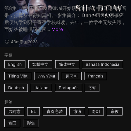
第8集：做梦日记 Dan和Nai开始研究Trin的治疗日记和录音
带，打算从中得知真相。 影集简介： Dan在历经父亲罹癌
后便转学到男子寄宿学校就读。去年，一位学生无故失踪，
而始终被睡眠问题困...
More
43m
泰国
2023
字幕
English
繁體中文
简体中文
Bahasa Indonesia
Tiếng Việt
ภาษาไทย
한국어
français
Deutsch
Italiano
Português
हिन्दी
标签
男同志
BL
青春恋爱
惊悚
奇幻
宗教
泰国
影集