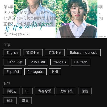
第4集： 海堂和龙司互相诉说真心话，也相约一起去参加烟
火大会。 影集简介： 高中生海堂天转学到江之岛的学校，
他遇见了热心善良的同学山菅龙司，两人开始愈走愈近、相
互吸引。难以喜欢上他人的天，...
More
23m
日本
2023
字幕
English
繁體中文
简体中文
Bahasa Indonesia
Tiếng Việt
ภาษาไทย
français
Deutsch
Español
Português
हिन्दी
标签
男同志
BL
青春恋爱
改编作品
旅游
日本
影集