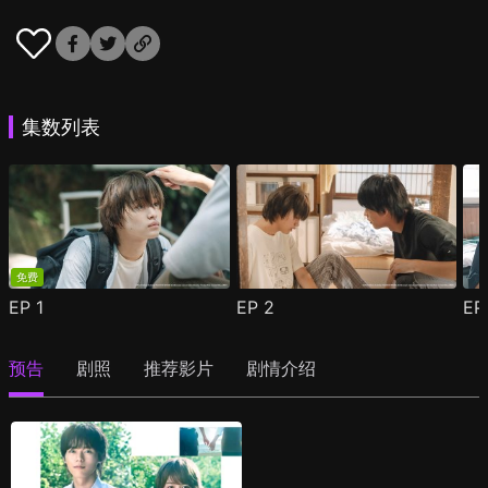
集数列表
免费
EP
1
EP
2
E
预告
剧照
推荐影片
剧情介绍