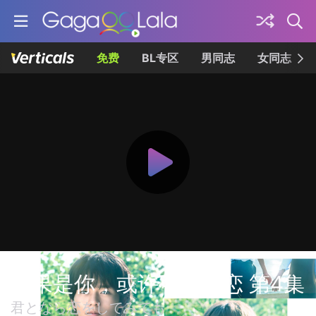
免费
BL专区
男同志
女同志
如果是你，或许可以相恋 第4集
君となら恋をしてみても