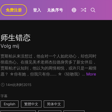
免费注册
登入
兑换序号
师生错恋
Volg mij
贾斯柏从来没想过，他会对一个人如此动心，却也同时
彻底伤心。在撞见美术老师杰拉德身旁多了新女伴后，
贾斯柏才认知到，他以为的两情相悦，或许只是一厢情
愿？ ☆你有她，但我只有你…… ☆《轻吻我》...
More
14m
比利时
2015
字幕
English
繁體中文
简体中文