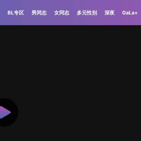
BL专区
男同志
女同志
多元性别
深夜
GaLa+