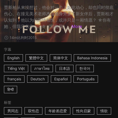
贾斯柏从来没想过，他会对一个人如此动心，却也同时彻底
伤心。在撞见美术老师杰拉德身旁多了新女伴后，贾斯柏才
认知到，他以为的两情相悦，或许只是一厢情愿？ ☆你有
她，但我只有你…… ☆《轻吻我》...
More
14m
比利时
2015
字幕
English
繁體中文
简体中文
Bahasa Indonesia
Tiếng Việt
ภาษาไทย
日本語
한국어
français
Deutsch
Español
Português
हिन्दी
标签
男同志
双性恋
年龄差恋爱
性向启蒙
情欲