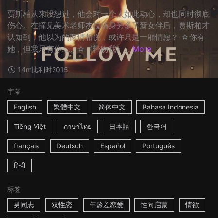
贾斯柏从来没想过，他会对一个人如此动心，却也同时彻底
伤心。在撞见美术老师杰拉德身旁多了新女伴后，贾斯柏才
认知到，他以为的两情相悦，或许只是一厢情愿？ ☆你有
她，但我只有你…… ☆《轻吻我》...
More
14m
比利时
2015
字幕
English
繁體中文
简体中文
Bahasa Indonesia
Tiếng Việt
ภาษาไทย
日本語
한국어
français
Deutsch
Español
Português
हिन्दी
标签
男同志
双性恋
年龄差恋爱
性向启蒙
情欲