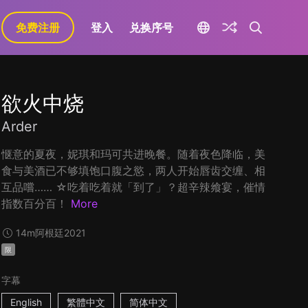
免费注册
登入
兑换序号
欲火中烧
Arder
惬意的夏夜，妮琪和玛可共进晚餐。随着夜色降临，美
食与美酒已不够填饱口腹之慾，两人开始唇齿交缠、相
互品嚐…… ☆吃着吃着就「到了」？超辛辣飨宴，催情
指数百分百！
More
14m
阿根廷
2021
限
字幕
English
繁體中文
简体中文