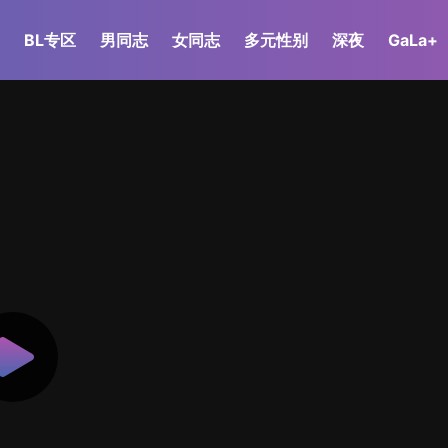
BL专区
男同志
女同志
多元性别
深夜
GaLa+