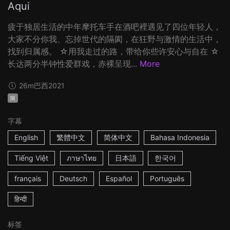
Aqui
疲于独居生活的中年摩托车手在酒吧裡遇见了四位年轻人，
大家不分你我、忘掉世代的隔阂，在狂野与激情的生活中，
找到归属感。 ☆用我走过的路，带给你些许安心与自在 ☆
长达两分半钟性爱群戏，赤裸呈现...
More
26m
巴西
2021
限
字幕
English
繁體中文
简体中文
Bahasa Indonesia
Tiếng Việt
ภาษาไทย
日本語
한국어
français
Deutsch
Español
Português
हिन्दी
标签