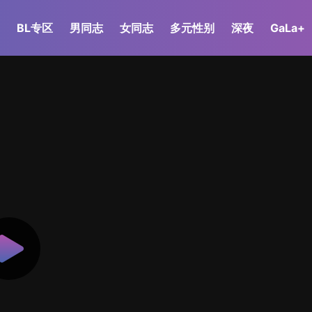
BL专区
男同志
女同志
多元性别
深夜
GaLa+