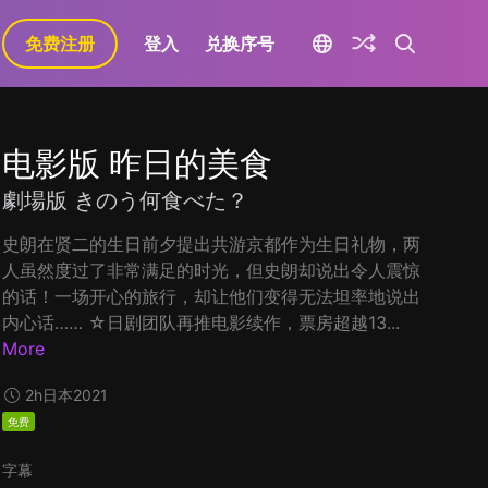
免费注册
登入
兑换序号
电影版 昨日的美食
劇場版 きのう何食べた？
史朗在贤二的生日前夕提出共游京都作为生日礼物，两
人虽然度过了非常满足的时光，但史朗却说出令人震惊
的话！一场开心的旅行，却让他们变得无法坦率地说出
内心话…… ☆日剧团队再推电影续作，票房超越13...
More
2h
日本
2021
免费
字幕