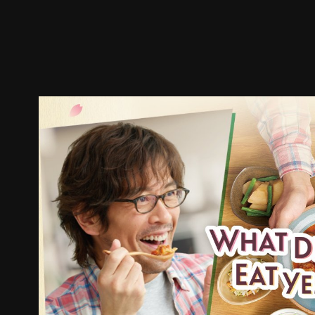
预告
剧照
推荐影片
剧情介绍