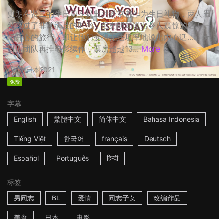
史朗在贤二的生日前夕提出共游京都作为生日礼物，两人虽
然度过了非常满足的时光，但史朗却说出令人震惊的话！一
场开心的旅行，却让他们变得无法坦率地说出内心话…… ☆
日剧团队再推电影续作，票房超越13...
More
2h
日本
2021
免费
字幕
English
繁體中文
简体中文
Bahasa Indonesia
Tiếng Việt
한국어
français
Deutsch
Español
Português
हिन्दी
标签
男同志
BL
爱情
同志子女
改编作品
美食
日本
电影