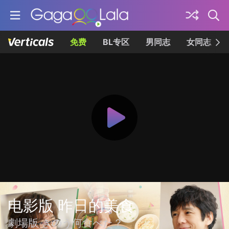
免费
BL专区
男同志
女同志
电影版 昨日的美食
劇場版 きのう何食べた？