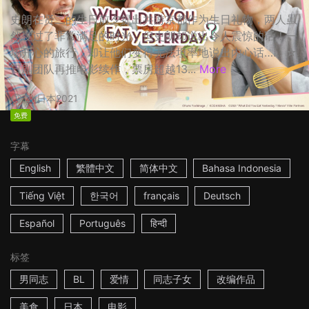
史朗在贤二的生日前夕提出共游京都作为生日礼物，两人虽
然度过了非常满足的时光，但史朗却说出令人震惊的话！一
场开心的旅行，却让他们变得无法坦率地说出内心话…… ☆
日剧团队再推电影续作，票房超越13...
More
2h
日本
2021
免费
字幕
English
繁體中文
简体中文
Bahasa Indonesia
Tiếng Việt
한국어
français
Deutsch
Español
Português
हिन्दी
标签
男同志
BL
爱情
同志子女
改编作品
美食
日本
电影