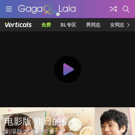
免费
BL专区
男同志
女同志
电影版 昨日的美食
劇場版 きのう何食べた？