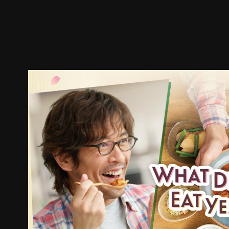
预告
剧照
推荐影片
剧情介绍