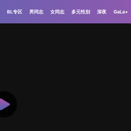
BL专区
男同志
女同志
多元性别
深夜
GaLa+