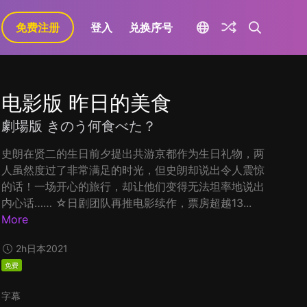
免费注册
登入
兑换序号
电影版 昨日的美食
劇場版 きのう何食べた？
史朗在贤二的生日前夕提出共游京都作为生日礼物，两
人虽然度过了非常满足的时光，但史朗却说出令人震惊
的话！一场开心的旅行，却让他们变得无法坦率地说出
内心话…… ☆日剧团队再推电影续作，票房超越13...
More
2h
日本
2021
免费
字幕