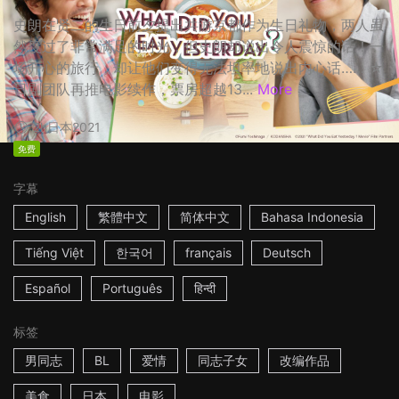
史朗在贤二的生日前夕提出共游京都作为生日礼物，两人虽
然度过了非常满足的时光，但史朗却说出令人震惊的话！一
场开心的旅行，却让他们变得无法坦率地说出内心话…… ☆
日剧团队再推电影续作，票房超越13...
More
2h
日本
2021
免费
字幕
English
繁體中文
简体中文
Bahasa Indonesia
Tiếng Việt
한국어
français
Deutsch
Español
Português
हिन्दी
标签
男同志
BL
爱情
同志子女
改编作品
美食
日本
电影