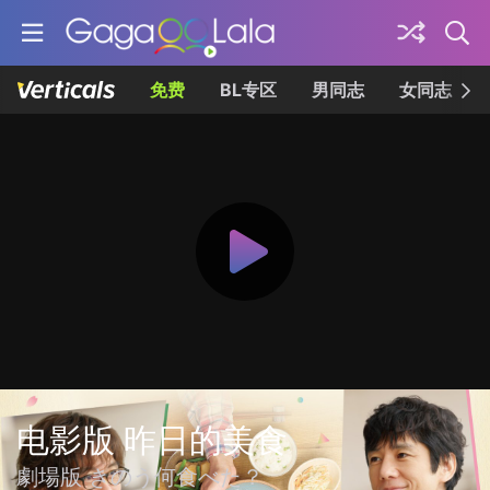
免费
BL专区
男同志
女同志
电影版 昨日的美食
劇場版 きのう何食べた？