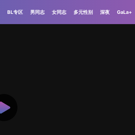
BL专区
男同志
女同志
多元性别
深夜
GaLa+