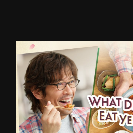
预告
剧照
推荐影片
剧情介绍