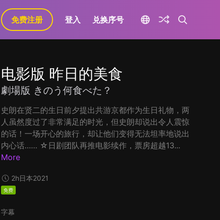
免费注册
登入
兑换序号
电影版 昨日的美食
劇場版 きのう何食べた？
史朗在贤二的生日前夕提出共游京都作为生日礼物，两
人虽然度过了非常满足的时光，但史朗却说出令人震惊
的话！一场开心的旅行，却让他们变得无法坦率地说出
内心话…… ☆日剧团队再推电影续作，票房超越13...
More
2h
日本
2021
免费
字幕