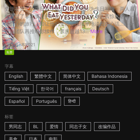
史朗在贤二的生日前夕提出共游京都作为生日礼物，两人虽
然度过了非常满足的时光，但史朗却说出令人震惊的话！一
场开心的旅行，却让他们变得无法坦率地说出内心话…… ☆
日剧团队再推电影续作，票房超越13...
More
2h
日本
2021
免费
字幕
English
繁體中文
简体中文
Bahasa Indonesia
Tiếng Việt
한국어
français
Deutsch
Español
Português
हिन्दी
标签
男同志
BL
爱情
同志子女
改编作品
美食
日本
电影