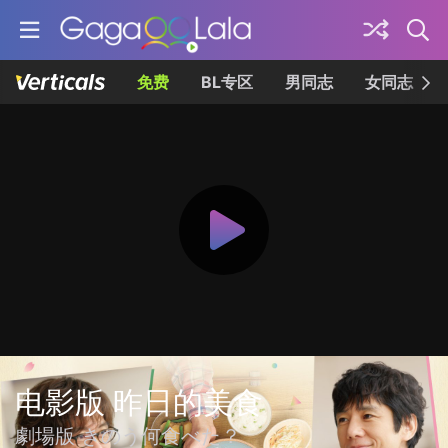
免费
BL专区
男同志
女同志
电影版 昨日的美食
劇場版 きのう何食べた？