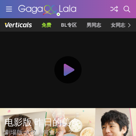
免费
BL专区
男同志
女同志
电影版 昨日的美食
劇場版 きのう何食べた？