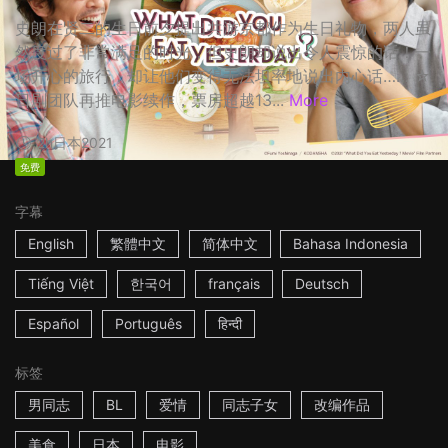
史朗在贤二的生日前夕提出共游京都作为生日礼物，两人虽
然度过了非常满足的时光，但史朗却说出令人震惊的话！一
场开心的旅行，却让他们变得无法坦率地说出内心话…… ☆
日剧团队再推电影续作，票房超越13...
More
2h
日本
2021
免费
字幕
English
繁體中文
简体中文
Bahasa Indonesia
Tiếng Việt
한국어
français
Deutsch
Español
Português
हिन्दी
标签
男同志
BL
爱情
同志子女
改编作品
美食
日本
电影