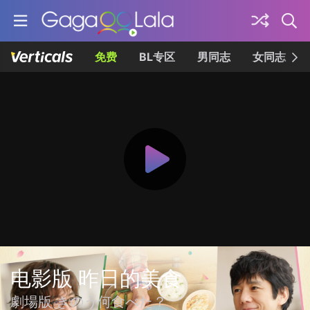
免费
BL专区
男同志
女同志
电影版 昨日的美食
劇場版 きのう何食べた？