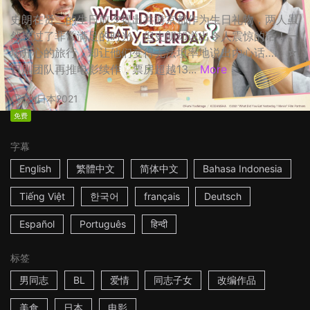
史朗在贤二的生日前夕提出共游京都作为生日礼物，两人虽
然度过了非常满足的时光，但史朗却说出令人震惊的话！一
场开心的旅行，却让他们变得无法坦率地说出内心话…… ☆
日剧团队再推电影续作，票房超越13...
More
2h
日本
2021
免费
字幕
English
繁體中文
简体中文
Bahasa Indonesia
Tiếng Việt
한국어
français
Deutsch
Español
Português
हिन्दी
标签
男同志
BL
爱情
同志子女
改编作品
美食
日本
电影