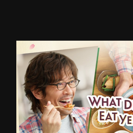
预告
剧照
推荐影片
剧情介绍