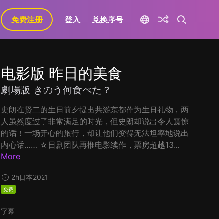
免费注册
登入
兑换序号
电影版 昨日的美食
劇場版 きのう何食べた？
史朗在贤二的生日前夕提出共游京都作为生日礼物，两
人虽然度过了非常满足的时光，但史朗却说出令人震惊
的话！一场开心的旅行，却让他们变得无法坦率地说出
内心话…… ☆日剧团队再推电影续作，票房超越13...
More
2h
日本
2021
免费
字幕