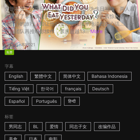
史朗在贤二的生日前夕提出共游京都作为生日礼物，两人虽
然度过了非常满足的时光，但史朗却说出令人震惊的话！一
场开心的旅行，却让他们变得无法坦率地说出内心话…… ☆
日剧团队再推电影续作，票房超越13...
More
2h
日本
2021
免费
字幕
English
繁體中文
简体中文
Bahasa Indonesia
Tiếng Việt
한국어
français
Deutsch
Español
Português
हिन्दी
标签
男同志
BL
爱情
同志子女
改编作品
美食
日本
电影