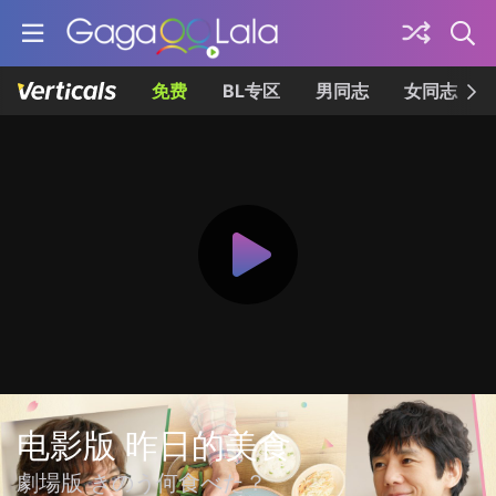
免费
BL专区
男同志
女同志
电影版 昨日的美食
劇場版 きのう何食べた？