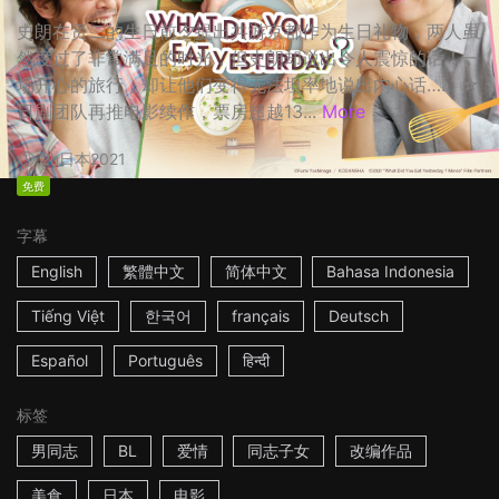
史朗在贤二的生日前夕提出共游京都作为生日礼物，两人虽
然度过了非常满足的时光，但史朗却说出令人震惊的话！一
场开心的旅行，却让他们变得无法坦率地说出内心话…… ☆
日剧团队再推电影续作，票房超越13...
More
2h
日本
2021
免费
字幕
English
繁體中文
简体中文
Bahasa Indonesia
Tiếng Việt
한국어
français
Deutsch
Español
Português
हिन्दी
标签
男同志
BL
爱情
同志子女
改编作品
美食
日本
电影