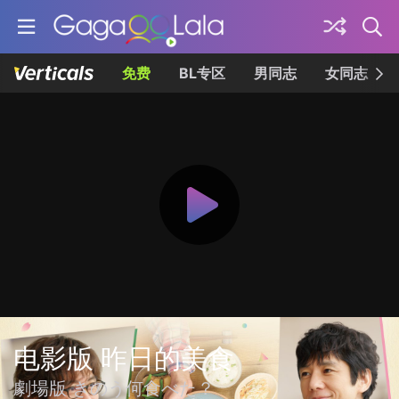
免费
BL专区
男同志
女同志
电影版 昨日的美食
劇場版 きのう何食べた？