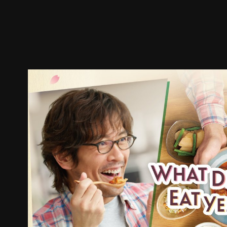
预告
剧照
推荐影片
剧情介绍