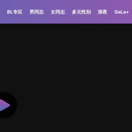
BL专区
男同志
女同志
多元性别
深夜
GaLa+