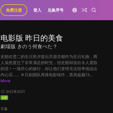
免费注册
登入
兑换序号
电影版 昨日的美食
劇場版 きのう何食べた？
史朗在贤二的生日前夕提出共游京都作为生日礼物，两
人虽然度过了非常满足的时光，但史朗却说出令人震惊
的话！一场开心的旅行，却让他们变得无法坦率地说出
内心话…… ☆日剧团队再推电影续作，票房超越13...
More
2h
日本
2021
免费
字幕