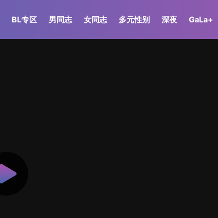
BL专区
男同志
女同志
多元性别
深夜
GaLa+