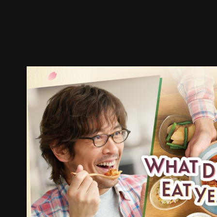
预告
剧照
推荐影片
剧情介绍