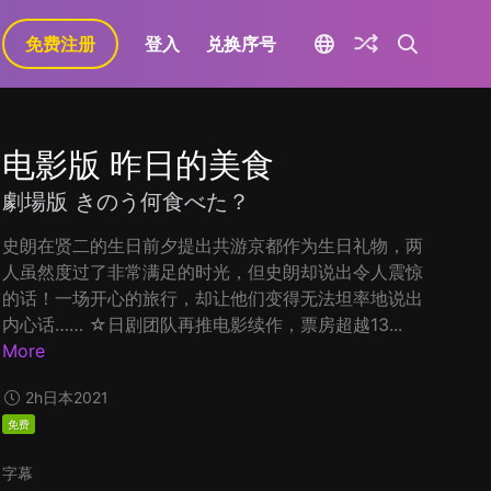
免费注册
登入
兑换序号
电影版 昨日的美食
劇場版 きのう何食べた？
史朗在贤二的生日前夕提出共游京都作为生日礼物，两
人虽然度过了非常满足的时光，但史朗却说出令人震惊
的话！一场开心的旅行，却让他们变得无法坦率地说出
内心话…… ☆日剧团队再推电影续作，票房超越13...
More
2h
日本
2021
免费
字幕