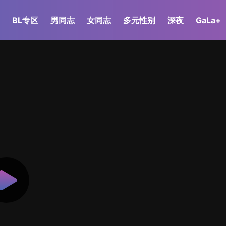
BL专区
男同志
女同志
多元性别
深夜
GaLa+