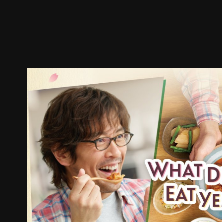
预告
剧照
推荐影片
剧情介绍