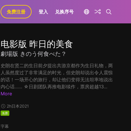
免费注册
登入
兑换序号
电影版 昨日的美食
劇場版 きのう何食べた？
史朗在贤二的生日前夕提出共游京都作为生日礼物，两
人虽然度过了非常满足的时光，但史朗却说出令人震惊
的话！一场开心的旅行，却让他们变得无法坦率地说出
内心话…… ☆日剧团队再推电影续作，票房超越13...
More
2h
日本
2021
免费
字幕