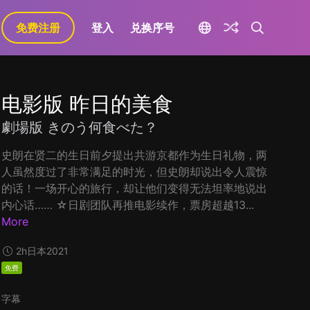
免费注册
登入
兑换序号
电影版 昨日的美食
劇場版 きのう何食べた？
史朗在贤二的生日前夕提出共游京都作为生日礼物，两
人虽然度过了非常满足的时光，但史朗却说出令人震惊
的话！一场开心的旅行，却让他们变得无法坦率地说出
内心话…… ☆日剧团队再推电影续作，票房超越13...
More
2h
日本
2021
免费
字幕