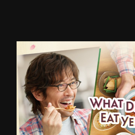
预告
剧照
推荐影片
剧情介绍