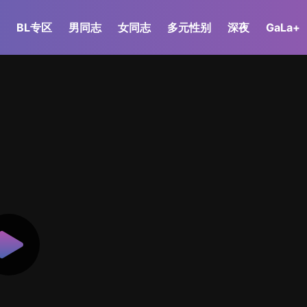
BL专区
男同志
女同志
多元性别
深夜
GaLa+