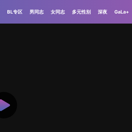
BL专区
男同志
女同志
多元性别
深夜
GaLa+