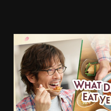
预告
剧照
推荐影片
剧情介绍