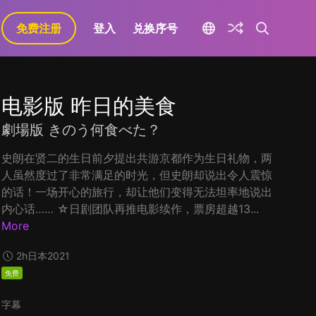
免费注册
登入
兑换序号
电影版 昨日的美食
劇場版 きのう何食べた？
史朗在贤二的生日前夕提出共游京都作为生日礼物，两
人虽然度过了非常满足的时光，但史朗却说出令人震惊
的话！一场开心的旅行，却让他们变得无法坦率地说出
内心话…… ☆日剧团队再推电影续作，票房超越13...
More
2h
日本
2021
免费
字幕