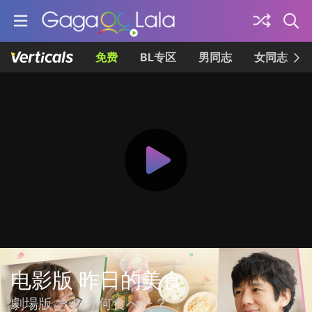
免费
BL专区
男同志
女同志
电影版 昨日的美食
劇場版 きのう何食べた？