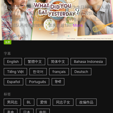
史朗在贤二的生日前夕提出共游京都作为生日礼物，两人虽
然度过了非常满足的时光，但史朗却说出令人震惊的话！一
场开心的旅行，却让他们变得无法坦率地说出内心话…… ☆
日剧团队再推电影续作，票房超越13...
More
2h
日本
2021
免费
字幕
English
繁體中文
简体中文
Bahasa Indonesia
Tiếng Việt
한국어
français
Deutsch
Español
Português
हिन्दी
标签
男同志
BL
爱情
同志子女
改编作品
美食
日本
电影