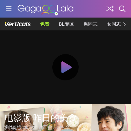
免费
BL专区
男同志
女同志
电影版 昨日的美食
劇場版 きのう何食べた？