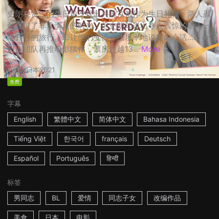
史朗在贤二的生日前夕提出共游京都作为生日礼物，两人虽
然度过了非常满足的时光，但史朗却说出令人震惊的话！一
场开心的旅行，却让他们变得无法坦率地说出内心话…… ☆
日剧团队再推电影续作，票房超越13...
More
2h
日本
2021
免费
字幕
English
繁體中文
简体中文
Bahasa Indonesia
Tiếng Việt
한국어
français
Deutsch
Español
Português
हिन्दी
标签
男同志
BL
爱情
同志子女
改编作品
美食
日本
电影