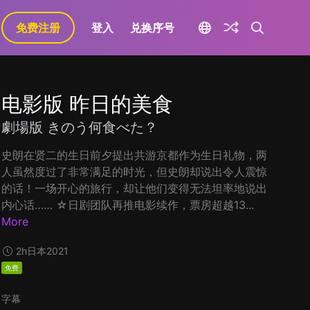
免费注册
登入
兑换序号
电影版 昨日的美食
劇場版 きのう何食べた？
史朗在贤二的生日前夕提出共游京都作为生日礼物，两
人虽然度过了非常满足的时光，但史朗却说出令人震惊
的话！一场开心的旅行，却让他们变得无法坦率地说出
内心话…… ☆日剧团队再推电影续作，票房超越13...
More
2h
日本
2021
免费
字幕