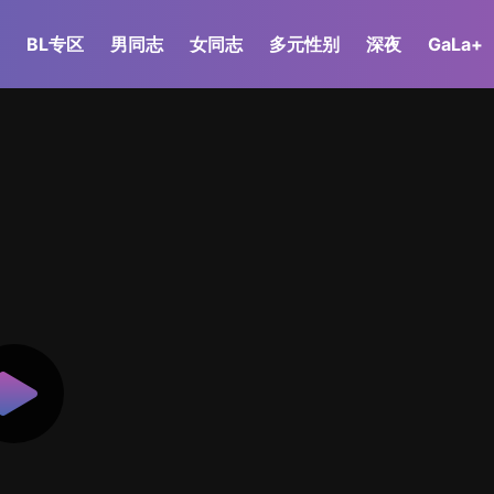
BL专区
男同志
女同志
多元性别
深夜
GaLa+