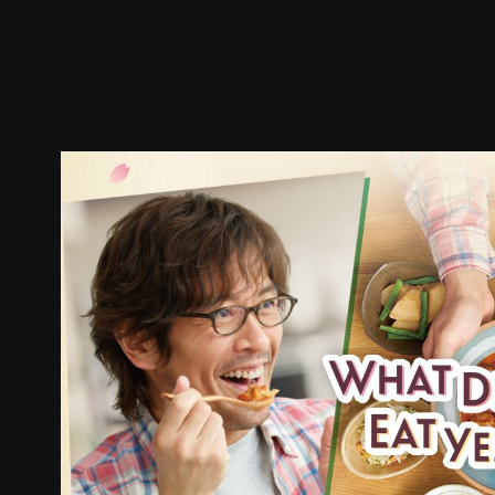
预告
剧照
推荐影片
剧情介绍