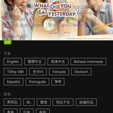
史朗在贤二的生日前夕提出共游京都作为生日礼物，两人虽
然度过了非常满足的时光，但史朗却说出令人震惊的话！一
场开心的旅行，却让他们变得无法坦率地说出内心话…… ☆
日剧团队再推电影续作，票房超越13...
More
2h
日本
2021
免费
字幕
English
繁體中文
简体中文
Bahasa Indonesia
Tiếng Việt
한국어
français
Deutsch
Español
Português
हिन्दी
标签
男同志
BL
爱情
同志子女
改编作品
美食
日本
电影