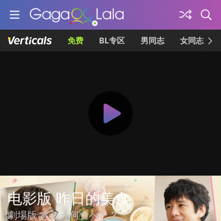
免费
BL专区
男同志
女同志
电影版 昨日的美食
劇場版 きのう何食べた？