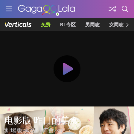
免费
BL专区
男同志
女同志
电影版 昨日的美食
劇場版 きのう何食べた？