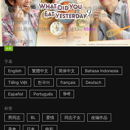
史朗在贤二的生日前夕提出共游京都作为生日礼物，两人虽
然度过了非常满足的时光，但史朗却说出令人震惊的话！一
场开心的旅行，却让他们变得无法坦率地说出内心话…… ☆
日剧团队再推电影续作，票房超越13...
More
2h
日本
2021
免费
字幕
English
繁體中文
简体中文
Bahasa Indonesia
Tiếng Việt
한국어
français
Deutsch
Español
Português
हिन्दी
标签
男同志
BL
爱情
同志子女
改编作品
美食
日本
电影