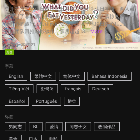
史朗在贤二的生日前夕提出共游京都作为生日礼物，两人虽
然度过了非常满足的时光，但史朗却说出令人震惊的话！一
场开心的旅行，却让他们变得无法坦率地说出内心话…… ☆
日剧团队再推电影续作，票房超越13...
More
2h
日本
2021
免费
字幕
English
繁體中文
简体中文
Bahasa Indonesia
Tiếng Việt
한국어
français
Deutsch
Español
Português
हिन्दी
标签
男同志
BL
爱情
同志子女
改编作品
美食
日本
电影