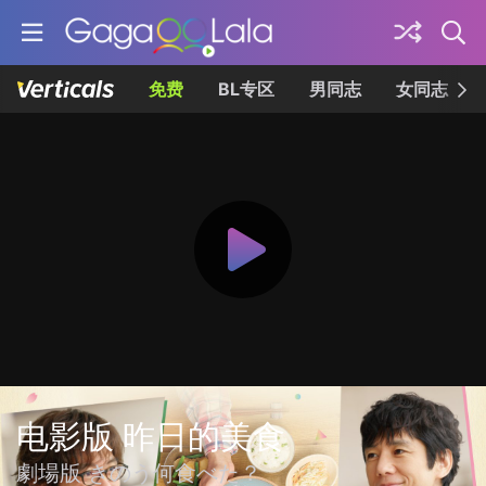
免费
BL专区
男同志
女同志
电影版 昨日的美食
劇場版 きのう何食べた？