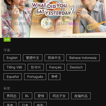
史朗在贤二的生日前夕提出共游京都作为生日礼物，两人虽
然度过了非常满足的时光，但史朗却说出令人震惊的话！一
场开心的旅行，却让他们变得无法坦率地说出内心话…… ☆
日剧团队再推电影续作，票房超越13...
More
2h
日本
2021
免费
字幕
English
繁體中文
简体中文
Bahasa Indonesia
Tiếng Việt
한국어
français
Deutsch
Español
Português
हिन्दी
标签
男同志
BL
爱情
同志子女
改编作品
美食
日本
电影