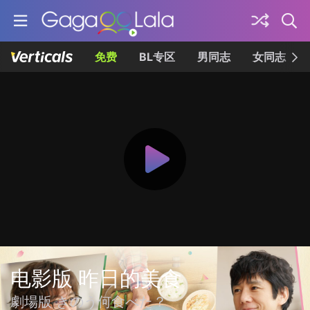
免费
BL专区
男同志
女同志
电影版 昨日的美食
劇場版 きのう何食べた？