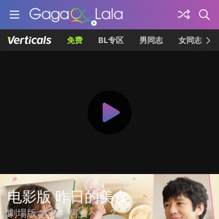
免费
BL专区
男同志
女同志
电影版 昨日的美食
劇場版 きのう何食べた？