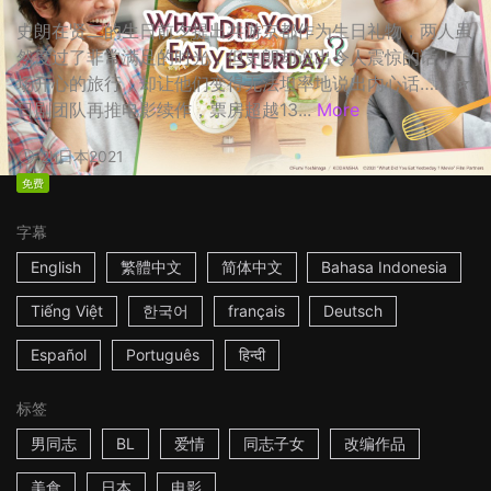
史朗在贤二的生日前夕提出共游京都作为生日礼物，两人虽
然度过了非常满足的时光，但史朗却说出令人震惊的话！一
场开心的旅行，却让他们变得无法坦率地说出内心话…… ☆
日剧团队再推电影续作，票房超越13...
More
2h
日本
2021
免费
字幕
English
繁體中文
简体中文
Bahasa Indonesia
Tiếng Việt
한국어
français
Deutsch
Español
Português
हिन्दी
标签
男同志
BL
爱情
同志子女
改编作品
美食
日本
电影