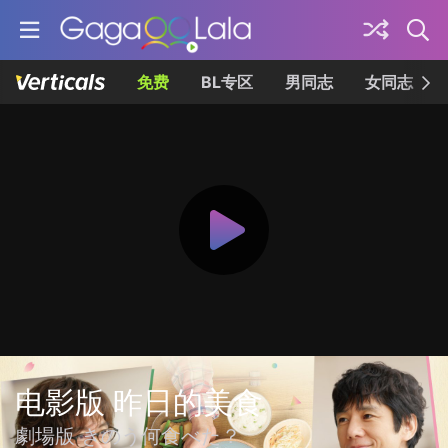
免费
BL专区
男同志
女同志
电影版 昨日的美食
劇場版 きのう何食べた？