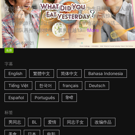
史朗在贤二的生日前夕提出共游京都作为生日礼物，两人虽
然度过了非常满足的时光，但史朗却说出令人震惊的话！一
场开心的旅行，却让他们变得无法坦率地说出内心话…… ☆
日剧团队再推电影续作，票房超越13...
More
2h
日本
2021
免费
字幕
English
繁體中文
简体中文
Bahasa Indonesia
Tiếng Việt
한국어
français
Deutsch
Español
Português
हिन्दी
标签
男同志
BL
爱情
同志子女
改编作品
美食
日本
电影