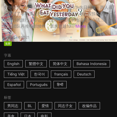
史朗在贤二的生日前夕提出共游京都作为生日礼物，两人虽
然度过了非常满足的时光，但史朗却说出令人震惊的话！一
场开心的旅行，却让他们变得无法坦率地说出内心话…… ☆
日剧团队再推电影续作，票房超越13...
More
2h
日本
2021
免费
字幕
English
繁體中文
简体中文
Bahasa Indonesia
Tiếng Việt
한국어
français
Deutsch
Español
Português
हिन्दी
标签
男同志
BL
爱情
同志子女
改编作品
美食
日本
电影