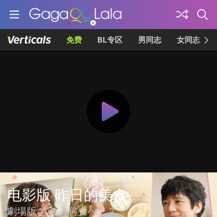
免费
BL专区
男同志
女同志
电影版 昨日的美食
劇場版 きのう何食べた？