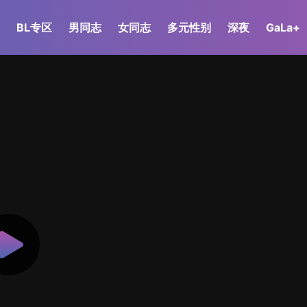
BL专区
男同志
女同志
多元性别
深夜
GaLa+