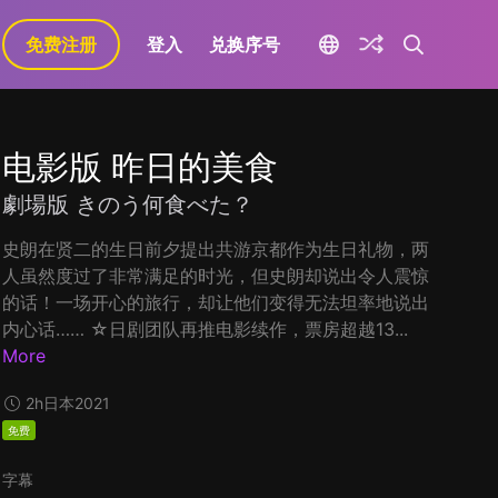
免费注册
登入
兑换序号
电影版 昨日的美食
劇場版 きのう何食べた？
史朗在贤二的生日前夕提出共游京都作为生日礼物，两
人虽然度过了非常满足的时光，但史朗却说出令人震惊
的话！一场开心的旅行，却让他们变得无法坦率地说出
内心话…… ☆日剧团队再推电影续作，票房超越13...
More
2h
日本
2021
免费
字幕