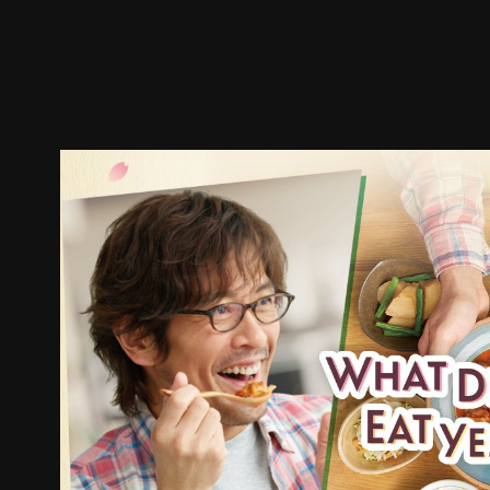
预告
剧照
推荐影片
剧情介绍