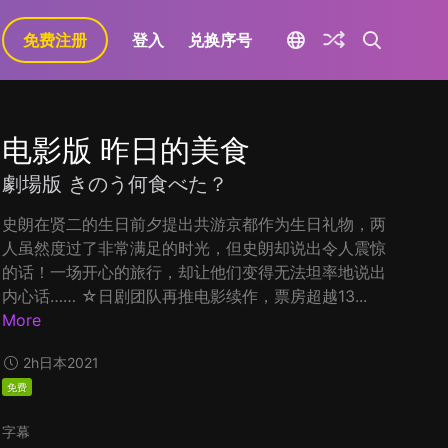
免费注册
登入
兑换序号
电影版 昨日的美食
劇場版 きのう何食べた？
史朗在贤二的生日前夕提出共游京都作为生日礼物，两
人虽然度过了非常满足的时光，但史朗却说出令人震惊
的话！一场开心的旅行，却让他们变得无法坦率地说出
内心话…… ☆日剧团队再推电影续作，票房超越13...
More
2h
日本
2021
免费
字幕