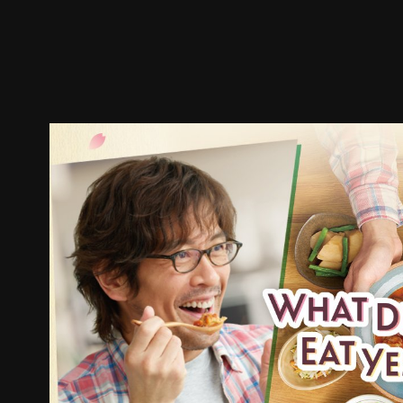
预告
剧照
推荐影片
剧情介绍