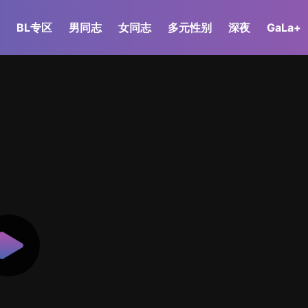
BL专区
男同志
女同志
多元性别
深夜
GaLa+