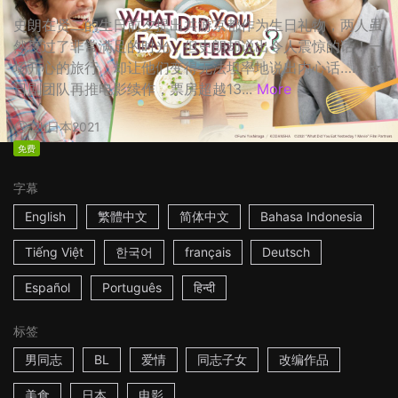
史朗在贤二的生日前夕提出共游京都作为生日礼物，两人虽
然度过了非常满足的时光，但史朗却说出令人震惊的话！一
场开心的旅行，却让他们变得无法坦率地说出内心话…… ☆
日剧团队再推电影续作，票房超越13...
More
2h
日本
2021
免费
字幕
English
繁體中文
简体中文
Bahasa Indonesia
Tiếng Việt
한국어
français
Deutsch
Español
Português
हिन्दी
标签
男同志
BL
爱情
同志子女
改编作品
美食
日本
电影