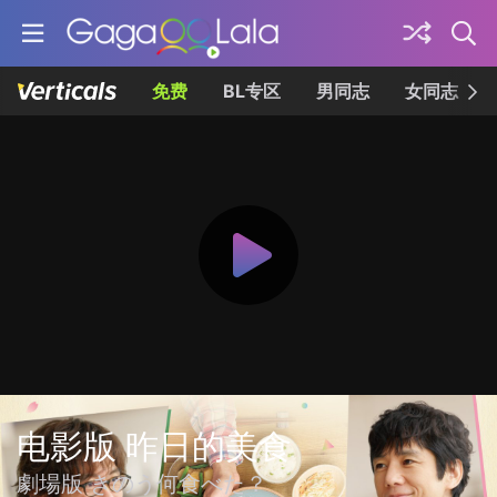
免费
BL专区
男同志
女同志
电影版 昨日的美食
劇場版 きのう何食べた？