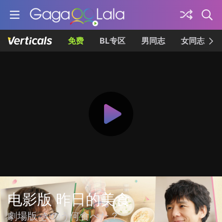
免费
BL专区
男同志
女同志
电影版 昨日的美食
劇場版 きのう何食べた？