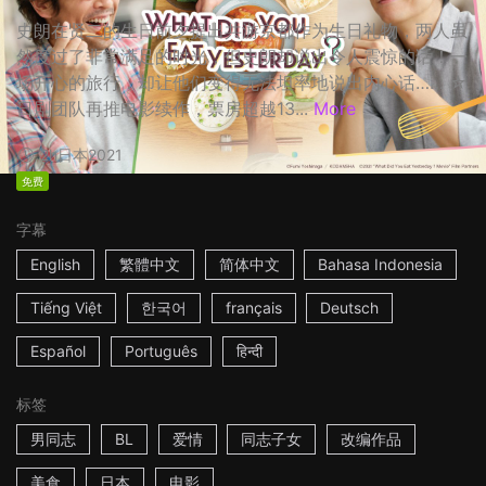
史朗在贤二的生日前夕提出共游京都作为生日礼物，两人虽
然度过了非常满足的时光，但史朗却说出令人震惊的话！一
场开心的旅行，却让他们变得无法坦率地说出内心话…… ☆
日剧团队再推电影续作，票房超越13...
More
2h
日本
2021
免费
字幕
English
繁體中文
简体中文
Bahasa Indonesia
Tiếng Việt
한국어
français
Deutsch
Español
Português
हिन्दी
标签
男同志
BL
爱情
同志子女
改编作品
美食
日本
电影