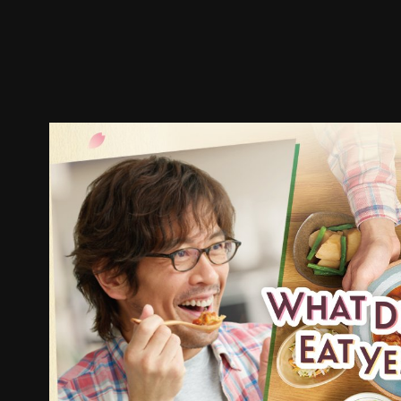
预告
剧照
推荐影片
剧情介绍