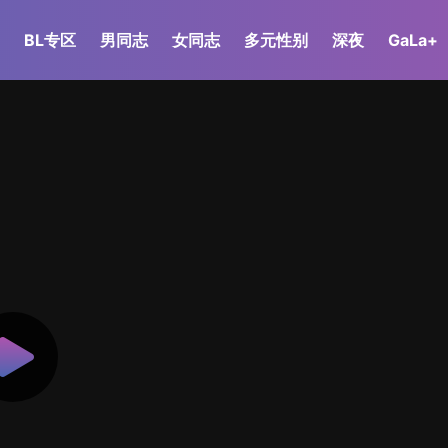
BL专区
男同志
女同志
多元性别
深夜
GaLa+