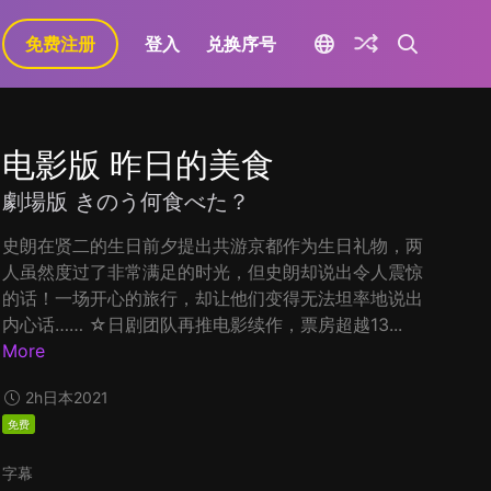
免费注册
登入
兑换序号
电影版 昨日的美食
劇場版 きのう何食べた？
史朗在贤二的生日前夕提出共游京都作为生日礼物，两
人虽然度过了非常满足的时光，但史朗却说出令人震惊
的话！一场开心的旅行，却让他们变得无法坦率地说出
内心话…… ☆日剧团队再推电影续作，票房超越13...
More
2h
日本
2021
免费
字幕