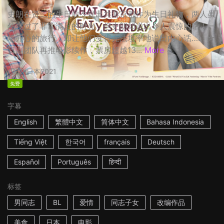
史朗在贤二的生日前夕提出共游京都作为生日礼物，两人虽
然度过了非常满足的时光，但史朗却说出令人震惊的话！一
场开心的旅行，却让他们变得无法坦率地说出内心话…… ☆
日剧团队再推电影续作，票房超越13...
More
2h
日本
2021
免费
字幕
English
繁體中文
简体中文
Bahasa Indonesia
Tiếng Việt
한국어
français
Deutsch
Español
Português
हिन्दी
标签
男同志
BL
爱情
同志子女
改编作品
美食
日本
电影