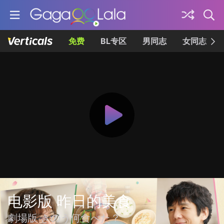
免费
BL专区
男同志
女同志
电影版 昨日的美食
劇場版 きのう何食べた？