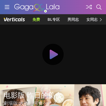
免费
BL专区
男同志
女同志
电影版 昨日的美食
劇場版 きのう何食べた？