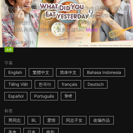
史朗在贤二的生日前夕提出共游京都作为生日礼物，两人虽
然度过了非常满足的时光，但史朗却说出令人震惊的话！一
场开心的旅行，却让他们变得无法坦率地说出内心话…… ☆
日剧团队再推电影续作，票房超越13...
More
2h
日本
2021
免费
字幕
English
繁體中文
简体中文
Bahasa Indonesia
Tiếng Việt
한국어
français
Deutsch
Español
Português
हिन्दी
标签
男同志
BL
爱情
同志子女
改编作品
美食
日本
电影