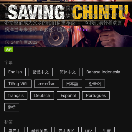
山姆和奥利佛千里迢迢地从美国前往印度，只为完成一项心
愿：收养感染爱滋病的小男孩钦图。但现实的条件与限制却
带给亟欲成为父亲的他们多重考验…… ☆我们满怀着欢喜，
飘洋过海来接你 ☆多位印度家喻...
More
24m
印度
2022
免费
字幕
English
繁體中文
简体中文
Bahasa Indonesia
Tiếng Việt
ภาษาไทย
日本語
한국어
français
Deutsch
Español
Português
हिन्दी
标签
男同志
婚姻关系
同志家长
HIV
印度