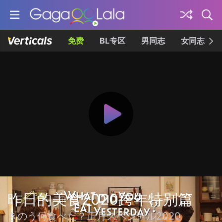
免费
BL专区
男同志
女同志
昨日的美食2020跨年特别篇
きのう何食べた？正月スペシャル2020