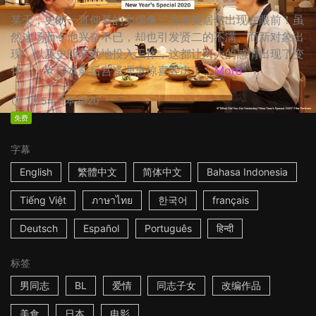
某天，史朗一直仰慕的女偶像三谷麻美居然出现在眼前！虽
然这场面令他兴奋不已，却也引发贤二的不满。而新对象出
现，以及史朗辛勤地投入工作，这都让两人的感情出现了变
化…… ☆日本影后宫泽理惠惊喜客串！...
More
1h15m
日本
2020
免费
字幕
English
繁體中文
简体中文
Bahasa Indonesia
Tiếng Việt
ภาษาไทย
한국어
français
Deutsch
Español
Português
हिन्दी
标签
男同志
BL
爱情
同志子女
改编作品
美食
日本
电影